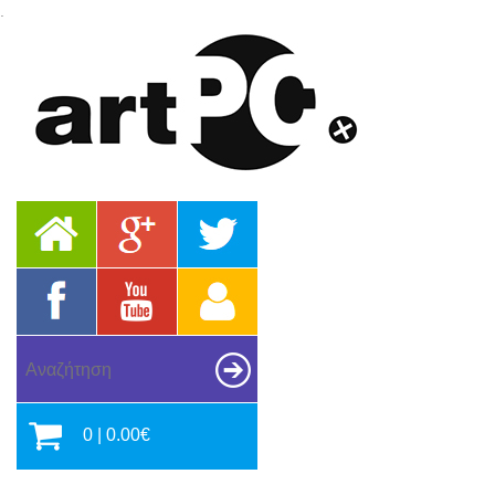
.
0 | 0.00€