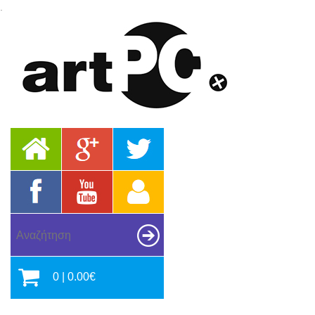
.
0 | 0.00€