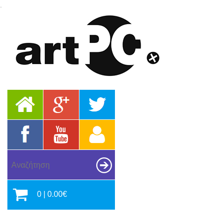
.
0 | 0.00€