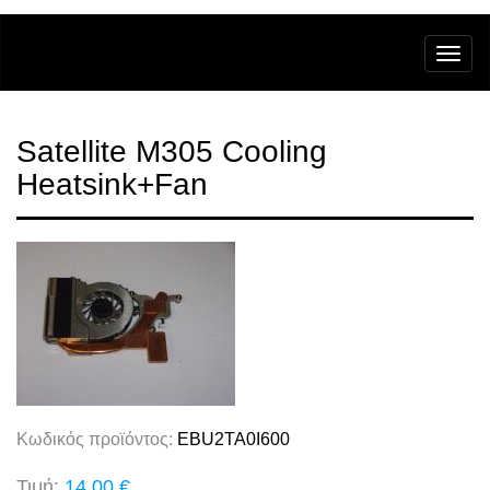
Satellite M305 Cooling
Heatsink+Fan
Κωδικός προϊόντος:
EBU2TA0I600
Τιμή:
14,00 €