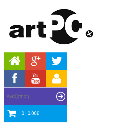
.
0 | 0.00€