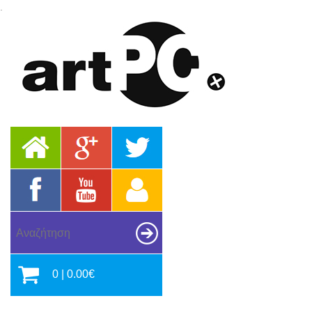
.
0 | 0.00€