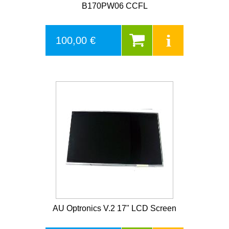
B170PW06 CCFL
100,00 €
AU Optronics V.2 17" LCD Screen