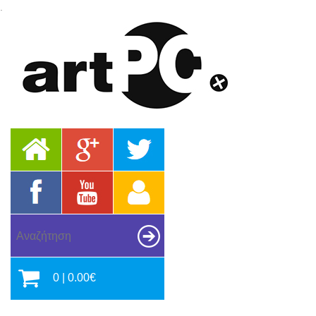
.
0 | 0.00€