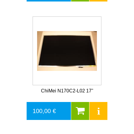
ChiMei N170C2-L02 17"
100,00 €