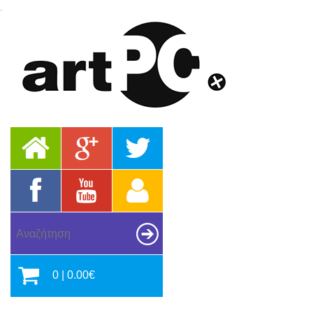
.
0 | 0.00€