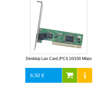
Desktop Lan Card (PCI) 10/100 Mbps
6,50 €