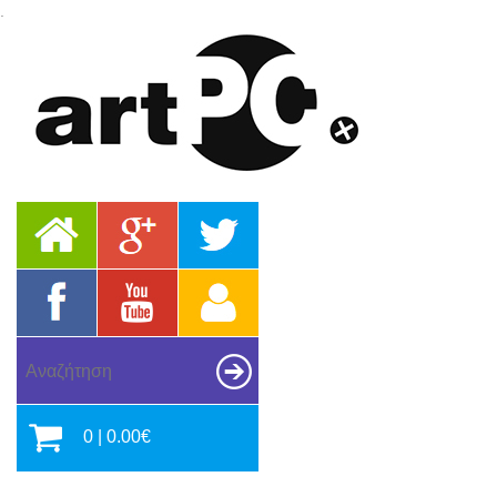
.
0 | 0.00€