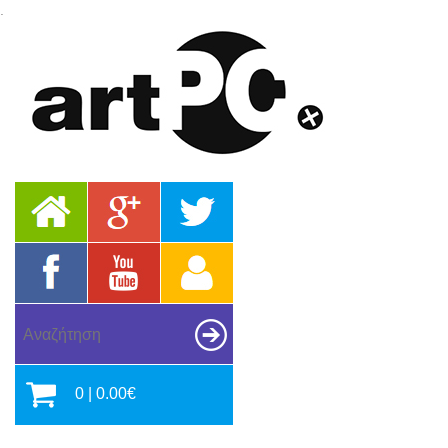
.
0 | 0.00€