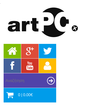
.
0 | 0.00€