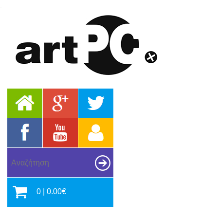
.
0 | 0.00€