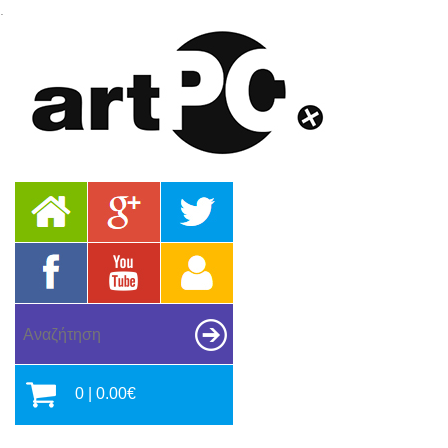
.
0 | 0.00€