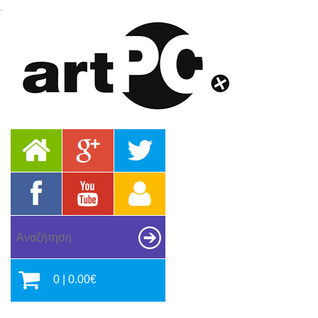
.
0 | 0.00€