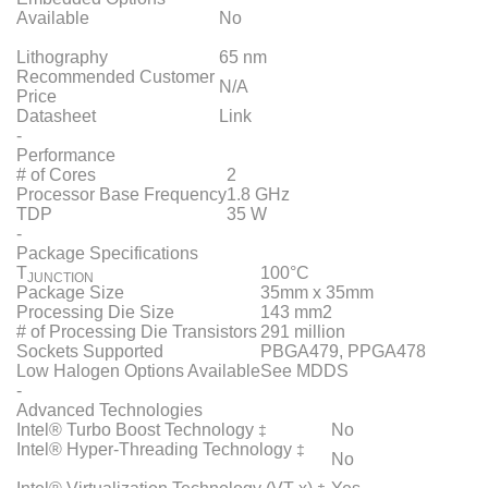
Available
No
Lithography
65 nm
Recommended Customer
N/A
Price
Datasheet
Link
-
Performance
# of Cores
2
Processor Base Frequency
1.8 GHz
TDP
35 W
-
Package Specifications
T
100°C
JUNCTION
Package Size
35mm x 35mm
Processing Die Size
143 mm2
# of Processing Die Transistors
291 million
Sockets Supported
PBGA479, PPGA478
Low Halogen Options Available
See MDDS
-
Advanced Technologies
Intel® Turbo Boost Technology
No
‡
Intel® Hyper-Threading Technology
‡
No