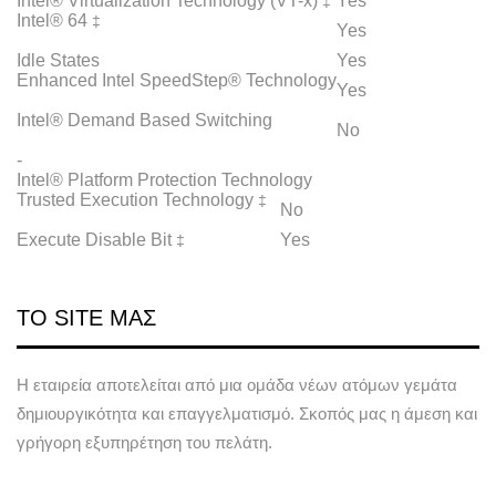
Intel® Virtualization Technology (VT-x)
Yes
‡
Intel® 64
‡
Yes
Idle States
Yes
Enhanced Intel SpeedStep® Technology
Yes
Intel® Demand Based Switching
No
-
Intel® Platform Protection Technology
Trusted Execution Technology
‡
No
Execute Disable Bit
Yes
‡
ΤΟ SITE ΜΑΣ
Η εταιρεία αποτελείται από μια ομάδα νέων ατόμων γεμάτα
δημιουργικότητα και επαγγελματισμό. Σκοπός μας η άμεση και
γρήγορη εξυπηρέτηση του πελάτη.