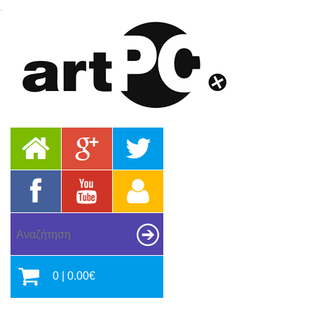
.
0 | 0.00€