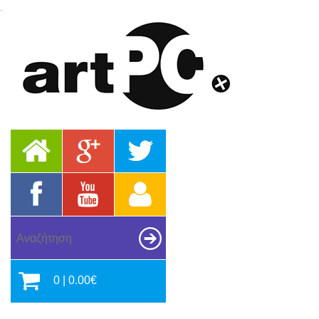
.
0 | 0.00€