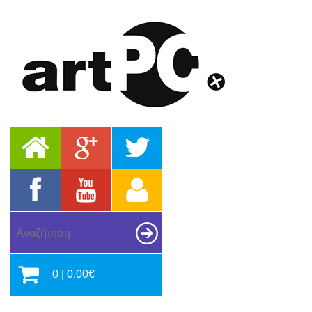
.
0 | 0.00€