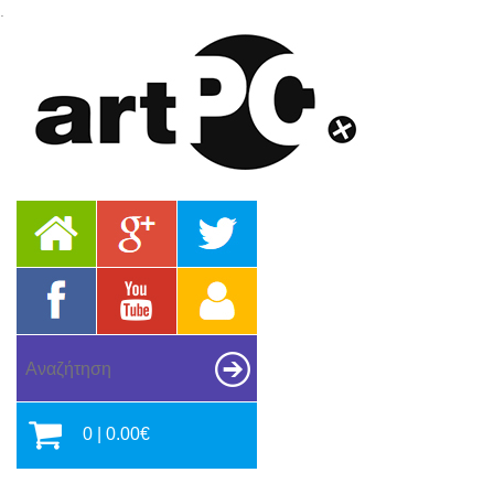
.
0 | 0.00€