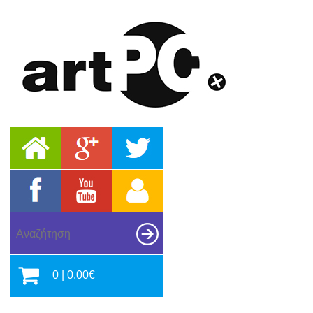
.
0 | 0.00€