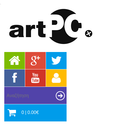
.
0 | 0.00€