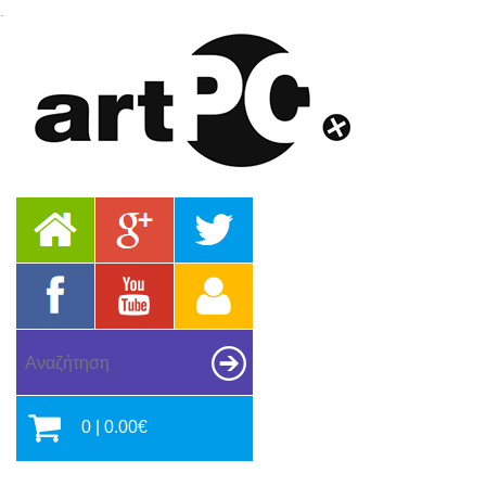
.
0 | 0.00€