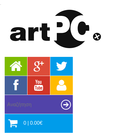
.
0 | 0.00€