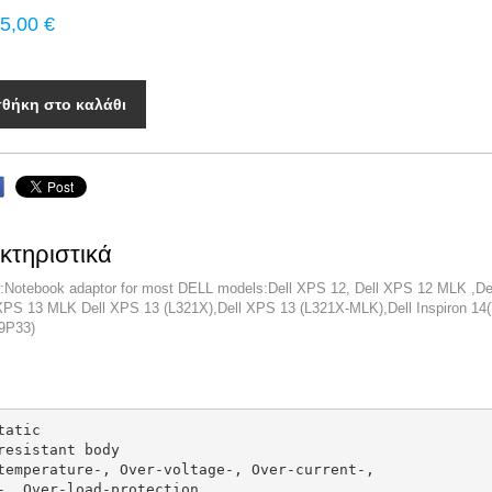
5,00 €
θήκη στο καλάθι
κτηριστικά
:Notebook adaptor for most DELL models:Dell XPS 12, Dell XPS 12 MLK ,D
 XPS 13 MLK Dell XPS 13 (L321X),Dell XPS 13 (L321X-MLK),Dell Inspiron 14
9P33)
:
tatic

resistant body

temperature-, Over-voltage-, Over-current-,

-, Over-load-protection
