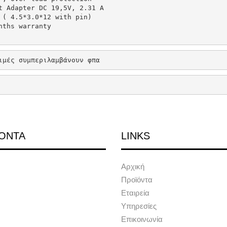
t Adapter DC 19,5V, 2.31 A 

 ( 4.5*3.0*12 with pin)

nths warranty
ιμές συμπεριλαμβάνουν φπα
ΟΝΤΑ
LINKS
Αρχική
Προϊόντα
Εταιρεία
Υπηρεσίες
Επικοινωνία