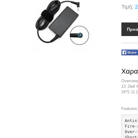
Τιμή:
2
Προσ
Χαρα
Overview
13 ,Dell
XPS 11 (
Features
Antis
Fire-
Over-
Short