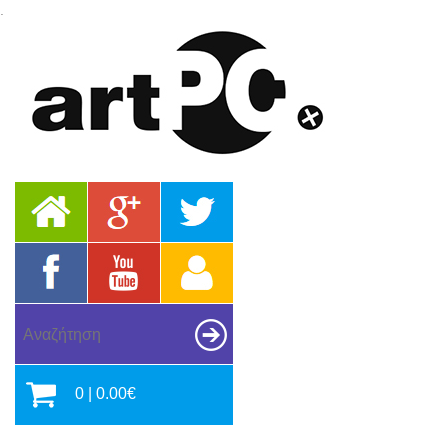
.
0 | 0.00€