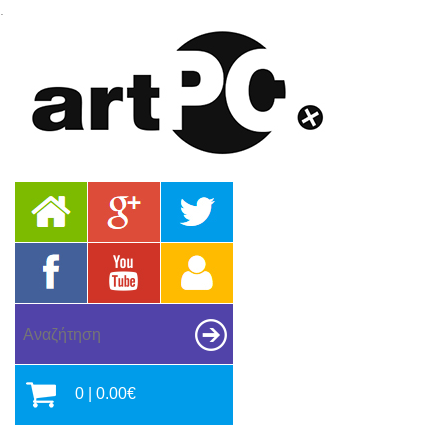
.
0 | 0.00€