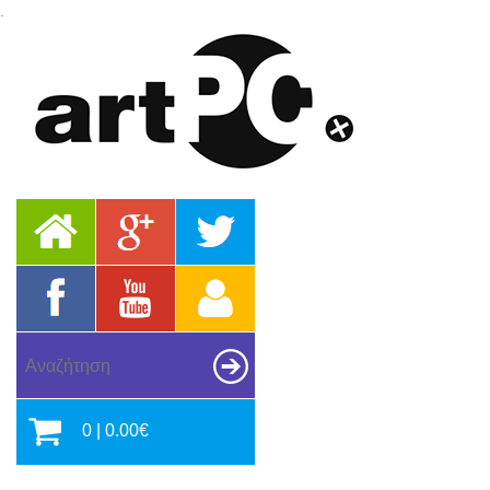
.
0 | 0.00€