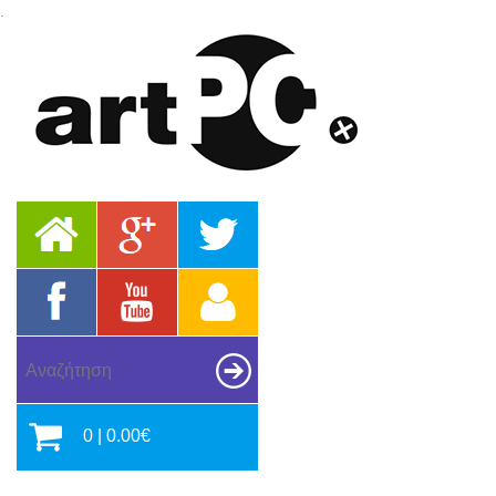
.
0 | 0.00€