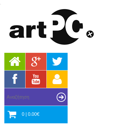
.
0 | 0.00€