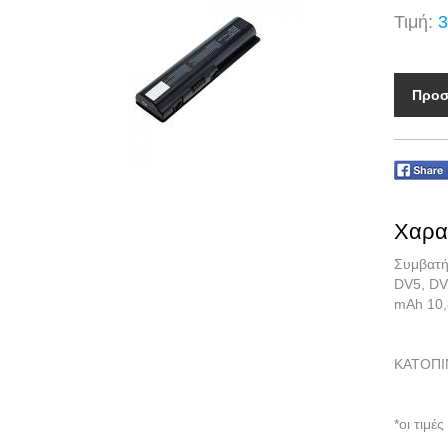
Τιμή:
3
Προσ
Χαρα
Συμβατή
DV5, DV
mAh 10
ΚΑΤΟΠΙ
*οι τιμ