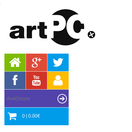
.
0 | 0.00€