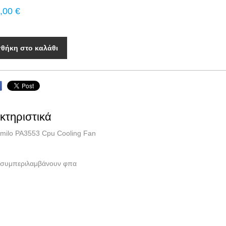
,00 €
θήκη στο καλάθι
κτηριστικά
 Amilo PA3553 Cpu Cooling Fan
ές συμπεριλαμβάνουν φπα