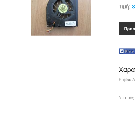
Τιμή:
8
Προσ
Χαρα
Fujitsu
*οι τιμ