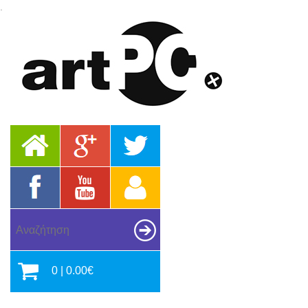
.
0 | 0.00€