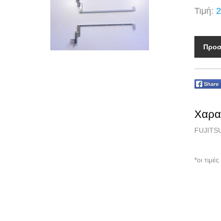
Τιμή:
2
Προσ
Χαρα
FUJITSU
*οι τιμ