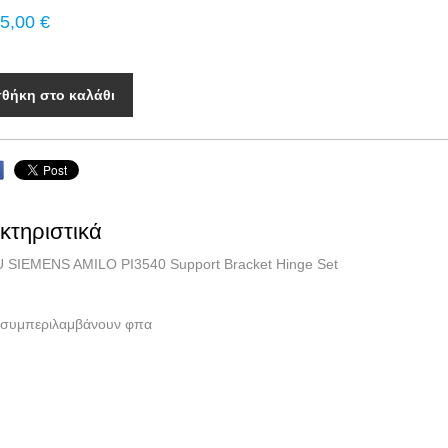
5,00 €
θήκη στο καλάθι
κτηριστικά
 SIEMENS AMILO PI3540 Support Bracket Hinge Set
ές συμπεριλαμβάνουν φπα