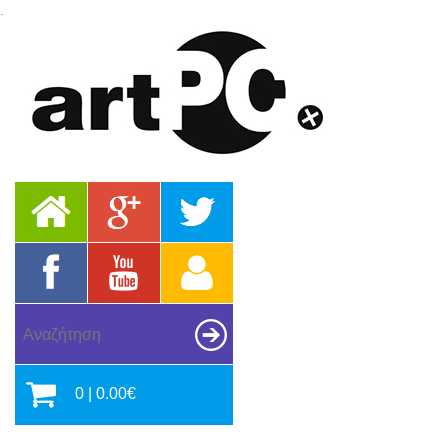
.
0 | 0.00€