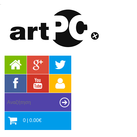
.
0 | 0.00€