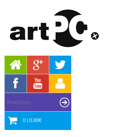
.
0 | 0.00€