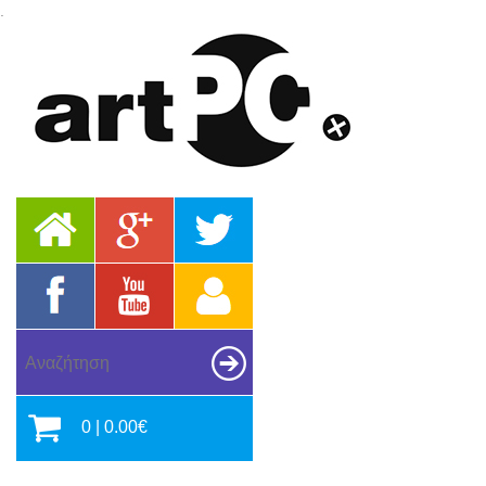
.
0 | 0.00€