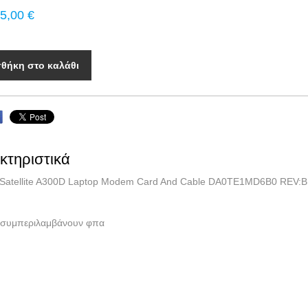
5,00 €
θήκη στο καλάθι
κτηριστικά
 Satellite A300D Laptop Modem Card And Cable DA0TE1MD6B0 REV:B
ές συμπεριλαμβάνουν φπα