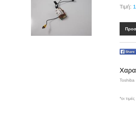
Τιμή:
1
Προσ
Χαρα
Toshiba
*οι τιμ