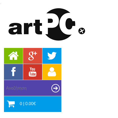
.
0 | 0.00€