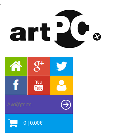
.
0 | 0.00€