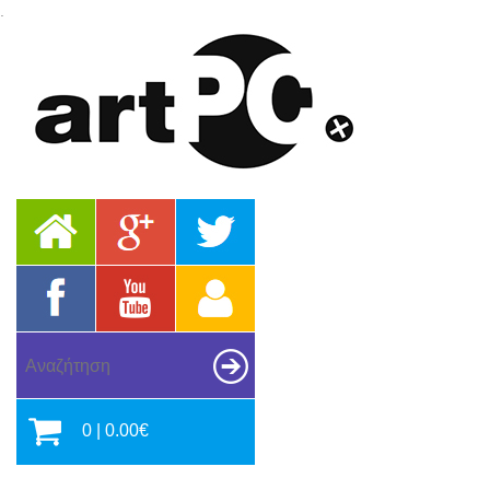
.
0 | 0.00€