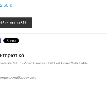
2,50 €
θήκη στο καλάθι
κτηριστικά
Satellite M45 S-Video Firewire USB Port Board With Cable
ές συμπεριλαμβάνουν φπα