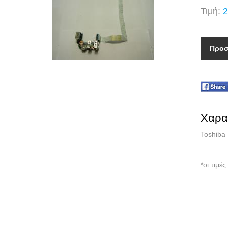
Τιμή:
2
Προσ
Χαρα
Toshiba 
*οι τιμ