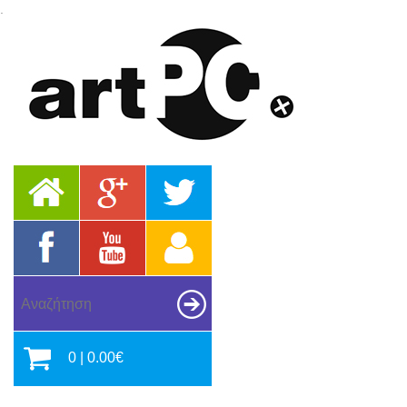
.
0 | 0.00€